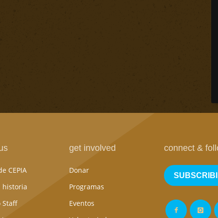
us
get involved
connect & fol
de CEPIA
Donar
SUBSCRIB
 historia
Programas
 Staff
Eventos