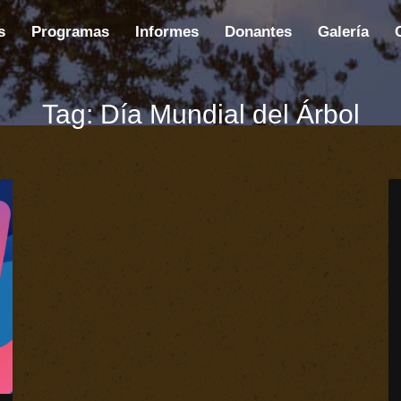
s
Programas
Informes
Donantes
Galería
Tag: Día Mundial del Árbol