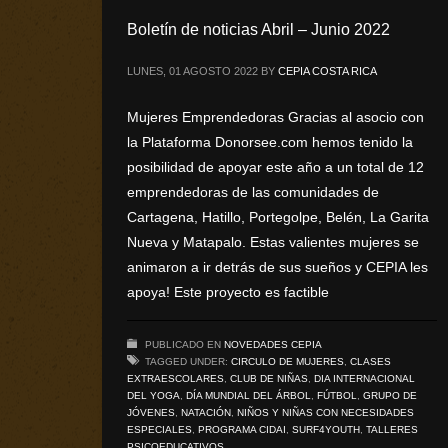
Boletín de noticias Abril – Junio 2022
LUNES, 01 AGOSTO 2022
BY
CEPIA COSTA RICA
Mujeres Emprendedoras Gracias al asocio con
la Plataforma Donorsee.com hemos tenido la
posibilidad de apoyar este año a un total de 12
emprendedoras de las comunidades de
Cartagena, Hatillo, Portegolpe, Belén, La Garita
Nueva y Matapalo. Estas valientes mujeres se
animaron a ir detrás de sus sueños y CEPIA les
apoya! Este proyecto es factible
PUBLICADO EN
NOVEDADES CEPIA
TAGGED UNDER:
CIRCULO DE MUJERES
,
CLASES
EXTRAESCOLARES
,
CLUB DE NIÑAS
,
DIA INTERNACIONAL
DEL YOGA
,
DÍA MUNDIAL DEL ÁRBOL
,
FÚTBOL
,
GRUPO DE
JÓVENES
,
NATACIÓN
,
NIÑOS Y NIÑAS CON NECESIDADES
ESPECIALES
,
PROGRAMA CIDAI
,
SURF4YOUTH
,
TALLERES
PSICOEDUCATIVOS