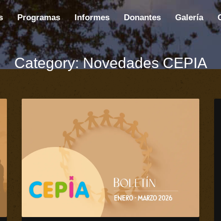
s
Programas
Informes
Donantes
Galería
Category: Novedades CEPIA