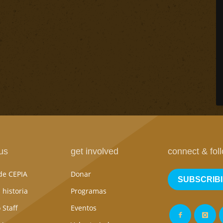
us
get involved
connect & fol
de CEPIA
Donar
SUBSCRIB
 historia
Programas
 Staff
Eventos