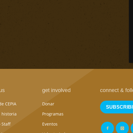
us
get involved
connect & fol
de CEPIA
Donar
SUBSCRIB
 historia
Programas
 Staff
Eventos